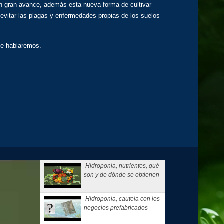
o un gran avance, además esta nueva forma de cultivar
r evitar las plagas y enfermedades propias de los suelos
e hablaremos.
Hidroponia, nutrientes, qué
son y de dónde se obtienen
Hidroponia, cautela con los
negocios prefabricados