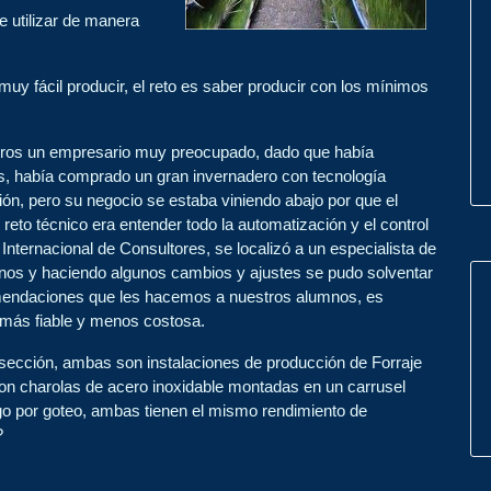
e utilizar de manera
y fácil producir, el reto es saber producir con los mínimos
tros un empresario muy preocupado, dado que había
os, había comprado un gran invernadero con tecnología
n, pero su negocio se estaba viniendo abajo por que el
reto técnico era entender todo la automatización y el control
Internacional de Consultores, se localizó a un especialista de
nos y haciendo algunos cambios y ajustes se pudo solventar
omendaciones que les hacemos a nuestros alumnos, es
á más fiable y menos costosa.
a sección, ambas son instalaciones de producción de Forraje
on charolas de acero inoxidable montadas en un carrusel
iego por goteo, ambas tienen el mismo rendimiento de
?