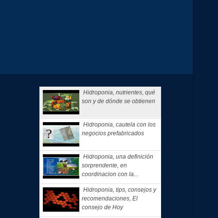
Hidroponia, nutrientes, qué
son y de dónde se obtienen
Hidroponia, cautela con los
negocios prefabricados
Hidroponia, una definición
sorprendente, en
coordinacion con la...
Hidroponia, tips, consejos y
recomendaciones, El
consejo de Hoy