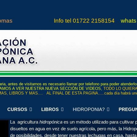
iomas
Info tel
01722 21
5815
4
whats
ria, antes de visitarnos es necesario llamar por telefono para poder atenderl
 INVITAMOS A VER NUESTRA NUEVA SECCIÓN DE VIDEOS,
TODO LO QUIERA
AS, LIBROS Y MAS.... AL FINAL DE ESTA PAGINA.....cada día habrá uno
CURSOS
LIBROS
HIDROPONIA?
PREGU
La agricultura
hidropónica
es un método utilizado para cultivar
disueltos en agua en vez de suelo agrícola, pero más, la Hidro
de posibilidades, desde tener nuestras lechugas en casa, hasta 