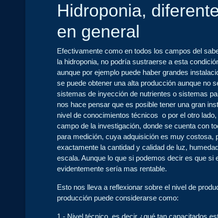
Hidroponia, diferent
en general
Efectivamente como en todos los campos del sab
la hidroponia, no podría sustraerse a esta condició
aunque por ejemplo puede haber grandes instalacio
se puede obtener una alta producción aunque no s
sistemas de inyección de nutrientes o sistemas par
nos hace pensar que es posible tener una gran ins
nivel de conocimientos técnicos o por el otro lado
campo de la investigación, donde se cuenta con to
para medición, cuya adquisición es muy costosa, 
exactamente la cantidad y calidad de luz, humedad,
escala. Aunque lo que si podemos decir es que si e
evidentemente sería mas rentable.
Esto nos lleva a reflexionar sobre el nivel de produ
producción puede considerarse como:
1.- Nivel técnico, es decir ¿qué tan capacitados 