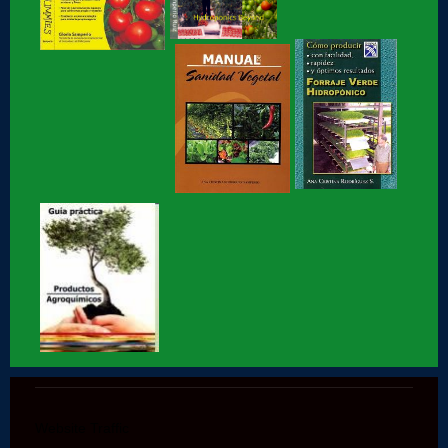
Hidroponia o Hidroponía, como se pronuncia, en
coordinación con la AICH
Hidroponia, Breve Historia de loa Hidroponia, en
coordinacion con la...
Hidroponia, centro tecnológico en Hidroponia
Hidroponia lechugas en la cocina
Hidroponia, invernaderos gestionados por la AHM, apoyo
social
Hidroponia en Factor ciencia
Hidroponia historia de éxito segunda parte
Website Traffic