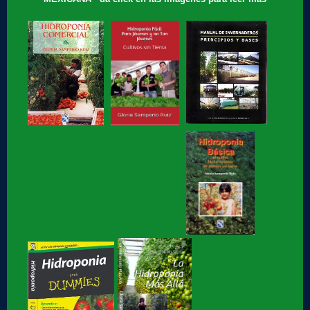
Hidroponia, tips, consejos y recomendaciones, El consejo
de Hoy
Te compartimos nuestros recuerdos: que motivó a Gloria
Samperio a...
Hidroponia, curso básico en linea
Hidroponia fácil, para jovenes y no tan jóvenes, libro de
Gloria Samperio
Hidroponia, centro tecnologico en hidroponia, Hidroponia a
lo rudo
Hidroponia Comercial, libro de Gloria Samperio
Hidroponia básica, libro de Gloria Samperio