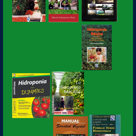
Hidroponia, curso básico en linea
Hidroponia fácil, para jovenes y no tan jóvenes, libro de
Gloria Samperio
Hidroponia, centro tecnologico en hidroponia, Hidroponia a
lo rudo
Hidroponia Comercial, libro de Gloria Samperio
Hidroponia básica, libro de Gloria Samperio
Hidroponia o Hidroponía, como se pronuncia, en
coordinación con la AICH
Hidroponia, Breve Historia de loa Hidroponia, en
coordinacion con la...