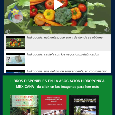
Hidroponia, nutrientes, qué son y de dónde se obtienen
Hidroponia, cautela con los negocios prefabricados
Hidroponia, una definición sorprendente, en coordinacion
con la...
LIBROS DISPONIBLES EN LA ASOCIACION HIDROPONICA
MEXICANA da click en las imagenes para leer más
Hidroponia, tips, consejos y recomendaciones, El consejo
de Hoy
Te compartimos nuestros recuerdos: que motivó a Gloria
Samperio a...