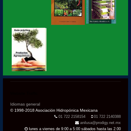
Hidroponia, centro tecnológico en Hidroponia
Hidroponia lechugas en la cocina
Hidroponia, invernaderos gestionados por la AHM, apoyo
social
Hidroponia en Factor ciencia
Hidroponia historia de éxito segunda parte
Website Traffic
Idiomas general
Hidroponia historia de éxito parte 1
© 1998-2018 Asociación Hidropónica Mexicana
01 722 2158154
01 722 2140388
anilusa@prodigy.net.mx
Hidroponia en marte, entrevista con Jaime Maussan
lunes a viernes de 9:00 a 5:00 sábados hasta las 2.00