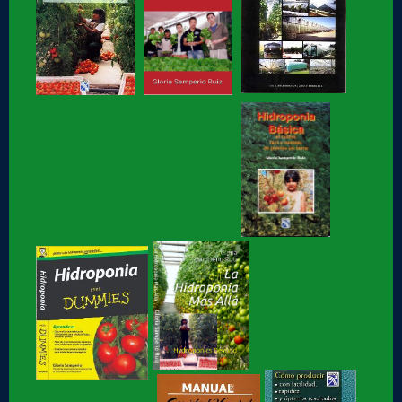
Samperio a...
Hidroponia, curso básico en linea
Hidroponia fácil, para jovenes y no tan jóvenes, libro de
Gloria Samperio
Hidroponia, centro tecnologico en hidroponia, Hidroponia a
lo rudo
Hidroponia Comercial, libro de Gloria Samperio
Hidroponia básica, libro de Gloria Samperio
Hidroponia o Hidroponía, como se pronuncia, en
coordinación con la AICH