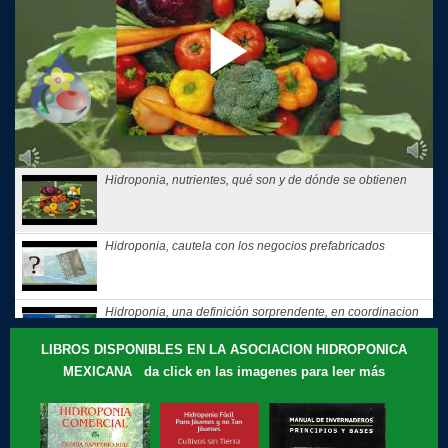
Hidroponia, nutrientes, qué son y de dónde se obtienen
Hidroponia, cautela con los negocios prefabricados
Hidroponia, una definición sorprendente, en coordinacion
con la...
LIBROS DISPONIBLES EN LA ASOCIACION HIDROPONICA
MEXICANA da click en las imagenes para leer más
Hidroponia, tips, consejos y recomendaciones, El consejo
de Hoy
Te compartimos nuestros recuerdos: que motivó a Gloria