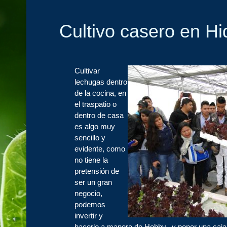
Cultivo casero en Hi
Cultivar
lechugas dentro
de la cocina, en
el traspatio o
dentro de casa
es algo muy
sencillo y
evidente, como
no tiene la
pretensión de
ser un gran
negocio,
podemos
invertir y
hacerlo a manera de Hobby, y poner una
caja