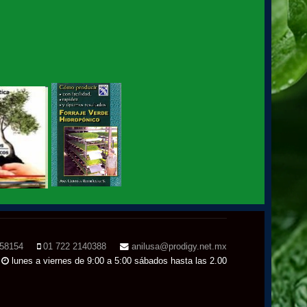
de Gloria Samperio
Hidroponia básica, libro de
Gloria Samperio
Hidroponia o Hidroponía,
como se pronuncia, en
coordinación con la AICH
Hidroponia, Breve Historia
de loa Hidroponia, en
coordinacion con la...
Hidroponia, centro
tecnológico en Hidroponia
Hidroponia lechugas en la
cocina
158154
01 722 2140388
anilusa@prodigy.net.mx
lunes a viernes de 9:00 a 5:00 sábados hasta las 2.00
Hidroponia, invernaderos
gestionados por la AHM,
apoyo social