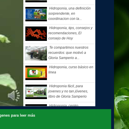
Hidroponia, una definición
sorprendente, en
coordinacion con la...
Hidroponia, tips, consejos y
recomendaciones, El
consejo de Hoy
Te compartimos nuestros
recuerdos: que motivó a
Gloria Samperio a...
Hidroponia, curso básico en
linea
Hidroponia fácil, para
jovenes y no tan jóvenes,
libro de Gloria Samperio
Hidroponia, centro
tecnologico en hidroponia,
nes para leer más
Hidroponia a lo rudo
Hidroponia Comercial, libro