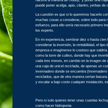
puede poner acelga, apio, cilantro, yerbas de 
La cuestión es que si lo queremos hacerlo con
muchas cosas a considerar, sobre todo para n
esfuerzo, para ello sería necesario primero in
los experto.
En mi experiencia, sembrar diez o hasta cien 
considerar la inversión, la rentabilidad, el tip
empresa e imagínense lo costoso que saldría 
como la torre de cultivo, donde hay que inver
cada tres meses, en cambio en la imagen de 
una caja de unicel reciclada, de apenas un co
invernadero donde se encuentra (Invernadero
reciclados, que de otra manera serían basura
y escalar a bajo costo cualquier instalación, 
Pero si solo quieres tener unas cuantas lechug
como hacer hidroponia