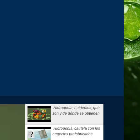
Hidroponia, nutrientes, qué
son y de dónde se obtienen
Hidroponia, cautela con los
negocios prefabricados