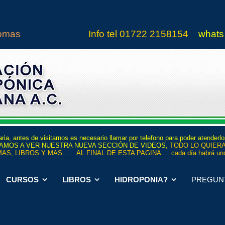
iomas
Info tel
01722 21
5815
4
whats
ria, antes de visitarnos es necesario llamar por telefono para poder atenderl
 INVITAMOS A VER NUESTRA NUEVA SECCIÓN DE VIDEOS,
TODO LO QUIERA
AS, LIBROS Y MAS.... AL FINAL DE ESTA PAGINA.....cada día habrá uno
CURSOS
LIBROS
HIDROPONIA?
PREGUN