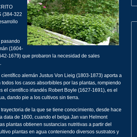
ÓCRITO
 (384-322
esarrollo
y pasando
mán (1604-
1642-1679) que probaron la necesidad de sales
.
y científico alemán Justus Von Lieig (1803-1873) aporta a
en todos los casos absorbibles por las plantas, rompiendo
s el científico irlandés Robert Boyle (1627-1691), es el
, dando pie a los cultivos sin tierra.
a trayectoria de la que se tiene conocimiento, desde hace
ita data de 1600, cuando el belga Jan van Helmont
 plantas obtienen sustancias nutritivas a partir del
tivo plantas en agua conteniendo diversos sustratos y