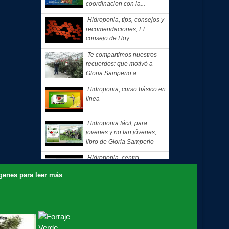
coordinacion con la...
Hidroponia, tips, consejos y
recomendaciones, El
consejo de Hoy
Te compartimos nuestros
recuerdos: que motivó a
Gloria Samperio a...
Hidroponia, curso básico en
linea
Hidroponia fácil, para
jovenes y no tan jóvenes,
libro de Gloria Samperio
Hidroponia, centro
tecnologico en hidroponia,
nes para leer más
Hidroponia a lo rudo
Hidroponia Comercial, libro
de Gloria Samperio
Hidroponia básica, libro de