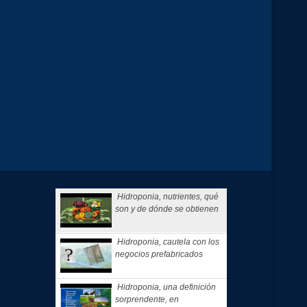
Hidroponia, nutrientes, qué
son y de dónde se obtienen
Hidroponia, cautela con los
negocios prefabricados
Hidroponia, una definición
sorprendente, en