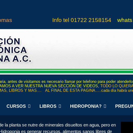
iomas
Info tel
01722 21
5815
4
whats
ria, antes de visitarnos es necesario llamar por telefono para poder atenderl
 INVITAMOS A VER NUESTRA NUEVA SECCIÓN DE VIDEOS,
TODO LO QUIERA
AS, LIBROS Y MAS.... AL FINAL DE ESTA PAGINA.....cada día habrá uno
CURSOS
LIBROS
HIDROPONIA?
PREGU
nde la planta se nutre de minerales disueltos en agua, pero en
Hidroponia es generar recursos, alimentos sanos libres de