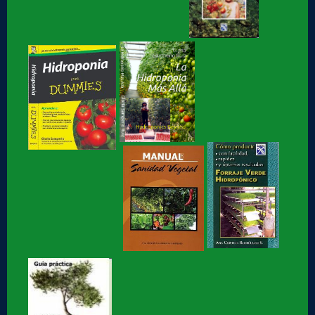
lo rudo
Hidroponia Comercial, libro de Gloria Samperio
Hidroponia básica, libro de Gloria Samperio
Hidroponia o Hidroponía, como se pronuncia, en
coordinación con la AICH
Hidroponia, Breve Historia de loa Hidroponia, en
coordinacion con la...
Hidroponia, centro tecnológico en Hidroponia
Hidroponia lechugas en la cocina
Hidroponia, invernaderos gestionados por la AHM, apoyo