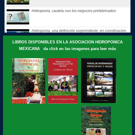
Hidroponia, cautela con los negocios prefabricados
Hidroponia, una definición sorprendente, en coordinacion
con la...
LIBROS DISPONIBLES EN LA ASOCIACION HIDROPONICA
MEXICANA da click en las imagenes para leer más
Hidroponia, tips, consejos y recomendaciones, El consejo
de Hoy
Te compartimos nuestros recuerdos: que motivó a Gloria
Samperio a...
Hidroponia, curso básico en linea
Hidroponia fácil, para jovenes y no tan jóvenes, libro de
Gloria Samperio
Hidroponia, centro tecnologico en hidroponia, Hidroponia a