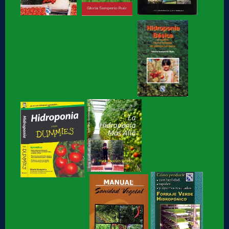
Hidroponia fácil, para jovenes y no tan jóvenes, libro de
Gloria Samperio
Hidroponia, centro tecnologico en hidroponia, Hidroponia a
lo rudo
Hidroponia Comercial, libro de Gloria Samperio
Hidroponia básica, libro de Gloria Samperio
Hidroponia o Hidroponía, como se pronuncia, en
coordinación con la AICH
Hidroponia, Breve Historia de loa Hidroponia, en
coordinacion con la...