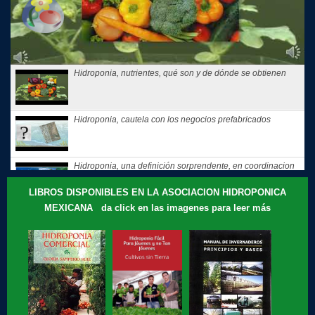
Hidroponia, nutrientes, qué son y de dónde se obtienen
Hidroponia, cautela con los negocios prefabricados
Hidroponia, una definición sorprendente, en coordinacion
con la...
LIBROS DISPONIBLES EN LA ASOCIACION HIDROPONICA
MEXICANA da click en las imagenes para leer más
Hidroponia, tips, consejos y recomendaciones, El consejo
de Hoy
Te compartimos nuestros recuerdos: que motivó a Gloria
Samperio a...
Hidroponia, curso básico en linea