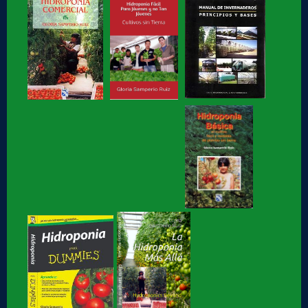
Te compartimos nuestros recuerdos: que motivó a Gloria
Samperio a...
Hidroponia, curso básico en linea
Hidroponia fácil, para jovenes y no tan jóvenes, libro de
Gloria Samperio
Hidroponia, centro tecnologico en hidroponia, Hidroponia a
lo rudo
Hidroponia Comercial, libro de Gloria Samperio
Hidroponia básica, libro de Gloria Samperio
Hidroponia o Hidroponía, como se pronuncia, en