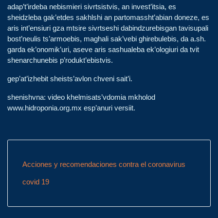
adap’t’irdeba nebismieri sivrtsistvis, an invest’itsia, es
sheidzleba gak’etdes sakhlshi an partomassht’abian doneze, es
aris int’ensiuri gza mtsire sivrtseshi dabindzurebisgan tavisupali
bost’neulis ts’armoebis, maghali sak’vebi ghirebulebis, da a.sh.
garda ek’onomik’uri, aseve aris sashualeba ek’ologiuri da tvit
shenarchunebis p’rodukt’ebistvis.
gep’at’izhebit sheists’avlon chveni sait’i.
shenishvna: video khelmisats’vdomia mkholod
www.hidroponia.org.mx esp’anuri versiit.
Acciones y recomendaciones contra el coronavirus
covid 19