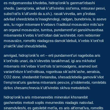
es mdgomareoba khvdeba, hidrop’onik’is ganmart’ebashi
shedis. (aerop’onia, akhali k’ult’ivirebis sist’ema, mtsuravi pesvi,
subst’rat’is k’ult’urebi da a.sh.). rasak’virvelia, am p’irobas
advilad sheedzleba ts’inaaghmdegi, radgan, bunebrivia, is aseve
aris, tu rogor mtsenare k’vebavs t’raditsiul mosavalze mits’aze
an organul mosavalze, tumtsa, pundament’uri ganskhvavebaa
mtsenareta k’vebis k’ont’roltan dak’avshirebit. rom nebismier
mosavalze, romelits niadagzea damok’idebuli, k’vebis k’ont’roli
p’rakt’ik’ulad sheudzlebelia.
amrigad, hidrop’onik’is ert – erti pundament’uri nageboba aris
k’ont’rolis unari, da k’vlevebis tanakhmad, igi ara mkholod
mtsenaris mk’vebav k’ont’rols ts’armoadgens, aramed iset
variant’ebze k’ont’rolitsaa, rogoritsaa sik’ashk’ashe, aeratsia,
CO2 done. shedarebit t’enianoba, shesadzlebelia gamovik’vliot
t’emp’erat’uris gavlena mtsenaris pesvze, p’roblemebi, romlebits
dzlivs shesamchnevia k’ult’ivirebis skhva metodebshi.
hidrop’onik’a aris mtsenareebis mineraluri khsnarebit
gashenebis metodi soplis meurneobis niadagis natsvlad.
sinamdvileshi, es gatsilebit met’ia, es aris alt’ernat’iva, romelits