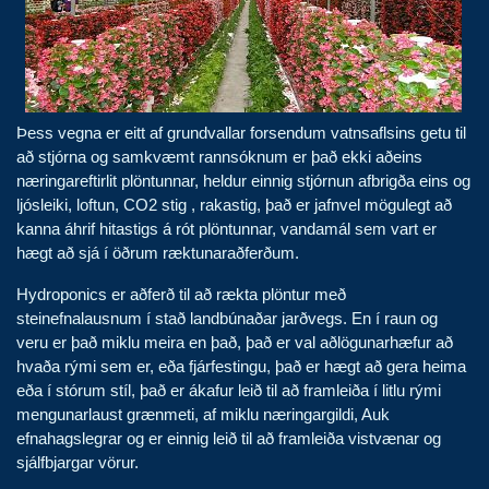
Þess vegna er eitt af grundvallar forsendum vatnsaflsins getu til
að stjórna og samkvæmt rannsóknum er það ekki aðeins
næringareftirlit plöntunnar, heldur einnig stjórnun afbrigða eins og
ljósleiki, loftun, CO2 stig , rakastig, það er jafnvel mögulegt að
kanna áhrif hitastigs á rót plöntunnar, vandamál sem vart er
hægt að sjá í öðrum ræktunaraðferðum.
Hydroponics er aðferð til að rækta plöntur með
steinefnalausnum í stað landbúnaðar jarðvegs. En í raun og
veru er það miklu meira en það, það er val aðlögunarhæfur að
hvaða rými sem er, eða fjárfestingu, það er hægt að gera heima
eða í stórum stíl, það er ákafur leið til að framleiða í litlu rými
mengunarlaust grænmeti, af miklu næringargildi, Auk
efnahagslegrar og er einnig leið til að framleiða vistvænar og
sjálfbjargar vörur.