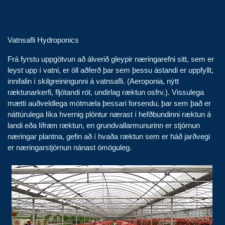
Vatnsafli Hydroponics
Frá fyrstu uppgötvun að álverið gleypir næringarefni sitt, sem er
leyst upp í vatni, er öll aðferð þar sem þessu ástandi er uppfyllt,
innifalin í skilgreiningunni á vatnsafli. (Aeroponia, nýtt
ræktunarkerfi, fljótandi rót, undirlag ræktun osfrv.). Vissulega
mætti ​​auðveldlega mótmæla þessari forsendu, þar sem það er
náttúrulega líka hvernig plöntur nærast í hefðbundinni ræktun á
landi eða lífræn ræktun, en grundvallarmunurinn er stjórnun
næringar plantna, gefin að í hvaða ræktun sem er háð jarðvegi
er næringarstjórnun nánast ómöguleg.