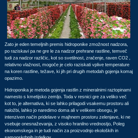
Zato je eden temeljnih premis hidroponike zmožnost nadzora,
po raziskavi pa ne gre le za nadzor prehrane rastline, temveč
tudi za nadzor različic, kot so svetilnost, zračenje, raven CO2 ,
relativno vlažnost, mogoče je celo raziskati vplive temperature
na koren rastline, težave, ki jih pri drugih metodah gojenja komaj
opazimo.
Hidroponika je metoda gojenja rastlin z mineralnimi raztopinami
namesto s kmetijsko zemljo. Toda v resnici gre za veliko več
kot to, je alternativa, ki se lahko prilagodi vsakemu prostoru ali
naložbi, lahko jo naredimo doma ali v velikem obsegu, je
intenziven način pridelave v majhnem prostoru zelenjave, ki ne
vsebuje onesnaževanja, z visoko hranilno vrednostjo, Poleg
ekonomskega in je tudi način za proizvodnjo ekoloških in
samooskrbnih izdelkov.