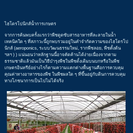
ไฮโดรโปนิกส์น้ำการเกษตร
จากการค้นพบครั้งแรกว่าพืชดูดซับสารอาหารที่ละลายในน้ำ
เทคนิคใด ๆ ที่สภาวะนี้ถูกพบรวมอยู่ในคำจำกัดความของไฮโดรโป
นิกส์ (aeroponics, ระบบวัฒนธรรมใหม่, รากพืชลอย, พืชตั้งต้น
ฯลฯ ) ) แน่นอนว่าหลักฐานนี้อาจคัดค้านได้ง่ายเนื่องจากตาม
ธรรมชาติแล้วมันเป็นวิธีบำรุงพืชในพืชดั้งเดิมบนบกหรือในพืช
เกษตรอินทรีย์อย่างไรก็ตามความแตกต่างพื้นฐานคือการควบคุม
คุณค่าทางอาหารของพืช ในพืชผลใด ๆ ที่ขึ้นอยู่กับดินการควบคุม
ทางโภชนาการเป็นไปไม่ได้จริง