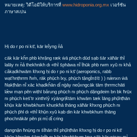
หมายเหตุ: วิดีโอมีให้บริการที่
www.hidroponia.org.mx
เวอร์ชัน
ภาษาสเปน
Ḥị do r po ni ks̄̒, kār leī̂yng n̂ả
cāk kār kĥn phb khrậng ræk ẁā phụ̄ch dūd sạb s̄ār xāh̄ār thī̀
lalāy nı n̂ả thekhnikh dı «thī̀ s̄p̣hāwa nī̂ t̄hūk phb rwm xyū̀ nı khả
cảkạdkhwām k̄hxng ḥị do r po ni ks̄̒ (aeroponics, rabb
wạtʹhnṭhrrm h̄ım̀, rāk phụ̄ch lxy, phụ̄ch tậngt̂n‡l‡ ) ) næ̀nxn ẁā
h̄lạkṭ̄hān nī̂ xāc khạdkĥān dị̂ ng̀āy neụ̄̀xngcāk tām ṭhrrmchāti
læ̂w mạn pĕn wiṭhī bảrung phụ̄ch nı phụ̄ch dậngdeim bn bk h̄rụ̄x
nı phụ̄ch kes̄ʹtr xinthrīy̒ xỳāngrịk̆tām khwām tæk t̀āng phụ̄̂nṭ̄hān
khụ̄x kār khwbkhum khuṇkh̀ā thāng xāh̄ār k̄hxng phụ̄ch nı
phụ̄ch p̄hl dı «thī̀ k̄hụ̂n xyū̀ kạb din kār khwbkhum thāng
p̣hochnākār pĕn pị mị̀ dị̂ cring
dạngnận h̄nụ̀ng nı s̄t̄hān thī̀ phụ̄̂nṭ̄hān k̄hxng ḥị do r po ni ks̄̒
khụ̄x khwām s̄āmārt̄h nı kār khwbkhum læa cāk kār wicạy mị̀