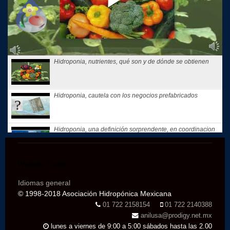
Hidroponia, nutrientes, qué son y de dónde se obtienen
Hidroponia, cautela con los negocios prefabricados
Hidroponia, una definición sorprendente, en coordinacion
con la...
Website Traffic
Hidroponia, tips, consejos y recomendaciones, El consejo
de Hoy
Idiomas general
© 1998-2018 Asociación Hidropónica Mexicana
Te compartimos nuestros recuerdos: que motivó a Gloria
01 722 2158154
01 722 2140388
Samperio a...
anilusa@prodigy.net.mx
lunes a viernes de 9:00 a 5:00 sábados hasta las 2.00