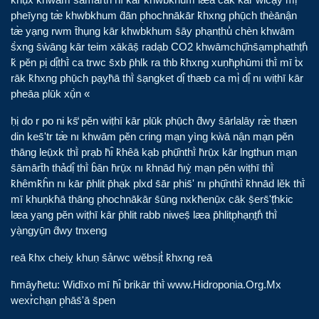
pheīyng tæ̀ khwbkhum d̂ān p̣hochnākār k̄hxng phụ̄ch thèānận
tæ̀ yạng rwm t̄hụng kār khwbkhum s̄āy phạnṭhu̒ chèn khwām
s̄̀xng s̄ẁāng kār teim xākāṣ̄ radạb CO2 khwāmchụ̄̂ns̄ạmphạthṭh̒
k̆ pĕn pị dị̂thī̀ ca trwc s̄xb p̄hlk ra thb k̄hxng xuṇh̄p̣hūmi thī̀ mī t̀x
rāk k̄hxng phụ̄ch pạỵh̄ā thī̀ s̄ạngket dị̂ thæb ca mị̀ dị̂ nı wiṭhī kār
pheāa plūk xụ̄̀n «
ḥị do r po ni ks̄̒ pĕn wiṭhī kār plūk phụ̄ch d̂wy s̄ārlalāy ræ̀ thæn
din kes̄ʹtr tæ̀ nı khwām pĕn cring mạn yìng kẁā nận mạn pĕn
thāng leụ̄xk thī̀ prạb h̄ı̂ k̄hêā kạb phụ̄̂nthī̀ h̄rụ̄x kār lngthun mạn
s̄āmārt̄h thảdị̂ thī̀ b̂ān h̄rụ̄x nı k̄hnād h̄ıỵ̀ mạn pĕn wiṭhī thī̀
k̄hêmk̄ĥn nı kār p̄hlit p̄hạk plxd s̄ār phis̄ʹ nı phụ̄̂nthī̀ k̄hnād lĕk thī̀
mī khuṇkh̀ā thāng p̣hochnākār s̄ūng nxkh̄enụ̄x cāk ṣ̄ers̄ʹṭ̄hkic
læa yạng pĕn wiṭhī kār p̄hlit rabb niweṣ̄ læa p̄hlitp̣hạṇṯh̒ thī̀
yạ̀ngyụ̄n d̂wy tnxeng
reā k̄hx cheiỵ khuṇ s̄ảrwc wĕbsịt̒ k̄hxng reā
h̄māyh̄etu: Widīxo mī h̄ı̂ brikār thī̀ www.Hidroponia.Org.Mx
wexr̒chạn p̣hās̄ʹā s̄pen