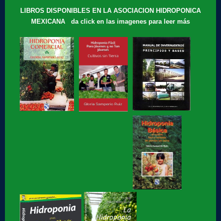
con la...
LIBROS DISPONIBLES EN LA ASOCIACION HIDROPONICA
MEXICANA da click en las imagenes para leer más
Hidroponia, tips, consejos y recomendaciones, El consejo
de Hoy
Te compartimos nuestros recuerdos: que motivó a Gloria
Samperio a...
Hidroponia, curso básico en linea
Hidroponia fácil, para jovenes y no tan jóvenes, libro de
Gloria Samperio
Hidroponia, centro tecnologico en hidroponia, Hidroponia a
lo rudo
Hidroponia Comercial, libro de Gloria Samperio
Hidroponia básica, libro de Gloria Samperio