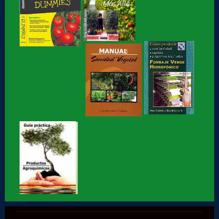
Hidroponia o Hidroponía, como se pronuncia, en
coordinación con la AICH
Hidroponia, Breve Historia de loa Hidroponia, en
coordinacion con la...
Hidroponia, centro tecnológico en Hidroponia
Hidroponia lechugas en la cocina
Hidroponia, invernaderos gestionados por la AHM, apoyo
social
Hidroponia en Factor ciencia