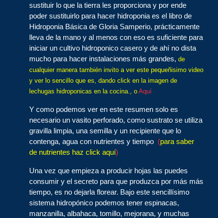
sustituir lo que la tierra les proporciona y por ende
poder sustituirlo para hacer hidroponia es el libro de
Hidroponia Básica de Gloria Samperio, prácticamente
lleva de la mano y al menos con eso es suficiente para
iniciar un cultivo hidroponico casero y de ahí no dista
mucho para hacer instalaciones más grandes,
de
cualquier manera también invito a ver este pequeñisimo video
y ver lo sencillo que es, dando click en la imagen de
lechugas hidroponicas en la cocina., o
Aquí
Y como podemos ver en este resumen solo es
necesario un vasito perforado, como sustrato se utiliza
gravilla limpia, una semilla y un recipiente que lo
contenga, agua con nutrientes y tiempo
(
para saber
de nutrientes haz click aquí
)
Una vez que empieza a producir hojas las puedes
consumir y el secreto para que produzca por más más
tiempo, es no dejarla florear. Bajo este sencillísimo
sistema hidropónico podemos tener espinacas,
manzanilla, albahaca, tomillo, mejorana, y muchas