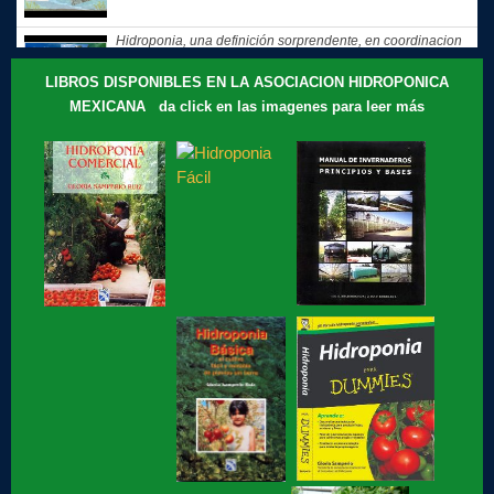
Hidroponia, una definición sorprendente, en coordinacion
con la...
LIBROS DISPONIBLES EN LA ASOCIACION HIDROPONICA
MEXICANA da click en las imagenes para leer más
Hidroponia, tips, consejos y recomendaciones, El consejo
de Hoy
Te compartimos nuestros recuerdos: que motivó a Gloria
Samperio a...
Hidroponia, curso básico en linea
Hidroponia fácil, para jovenes y no tan jóvenes, libro de
Gloria Samperio
Hidroponia, centro tecnologico en hidroponia, Hidroponia a
lo rudo
Hidroponia Comercial, libro de Gloria Samperio