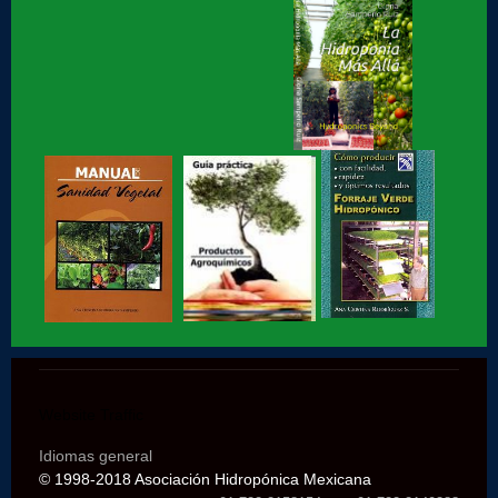
Hidroponia básica, libro de Gloria Samperio
Hidroponia o Hidroponía, como se pronuncia, en
coordinación con la AICH
Hidroponia, Breve Historia de loa Hidroponia, en
coordinacion con la...
Hidroponia, centro tecnológico en Hidroponia
Hidroponia lechugas en la cocina
Website Traffic
Hidroponia, invernaderos gestionados por la AHM, apoyo
social
Idiomas general
© 1998-2018 Asociación Hidropónica Mexicana
Hidroponia en Factor ciencia