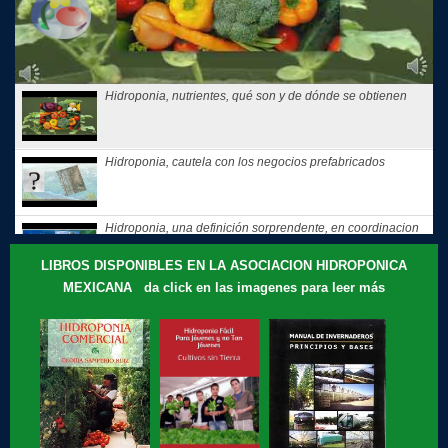
Hidroponia, nutrientes, qué son y de dónde se obtienen
Hidroponia, cautela con los negocios prefabricados
Hidroponia, una definición sorprendente, en coordinacion
con la...
LIBROS DISPONIBLES EN LA ASOCIACION HIDROPONICA
MEXICANA da click en las imagenes para leer más
Hidroponia, tips, consejos y recomendaciones, El consejo
de Hoy
Te compartimos nuestros recuerdos: que motivó a Gloria
Samperio a...
Hidroponia, curso básico en linea