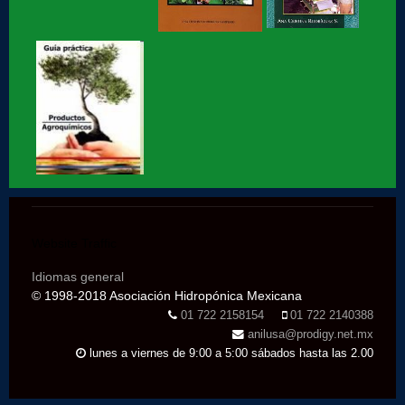
Hidroponia lechugas en la cocina
Hidroponia, invernaderos gestionados por la AHM, apoyo
social
Hidroponia en Factor ciencia
Hidroponia historia de éxito segunda parte
Website Traffic
Idiomas general
Hidroponia historia de éxito parte 1
© 1998-2018 Asociación Hidropónica Mexicana
01 722 2158154
01 722 2140388
anilusa@prodigy.net.mx
Hidroponia en marte, entrevista con Jaime Maussan
lunes a viernes de 9:00 a 5:00 sábados hasta las 2.00