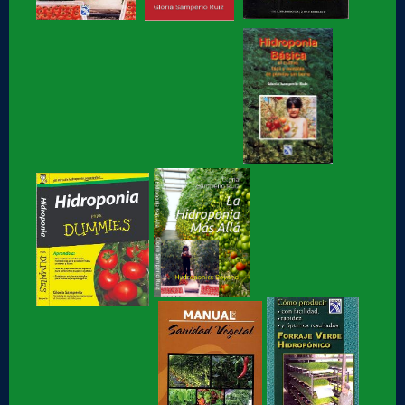
Hidroponia fácil, para jovenes y no tan jóvenes, libro de
Gloria Samperio
Hidroponia, centro tecnologico en hidroponia, Hidroponia a
lo rudo
Hidroponia Comercial, libro de Gloria Samperio
Hidroponia básica, libro de Gloria Samperio
Hidroponia o Hidroponía, como se pronuncia, en
coordinación con la AICH
Hidroponia, Breve Historia de loa Hidroponia, en
coordinacion con la...
Hidroponia, centro tecnológico en Hidroponia