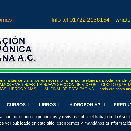
iomas
Info tel
01722 21
5815
4
whats
ria, antes de visitarnos es necesario llamar por telefono para poder atenderl
 INVITAMOS A VER NUESTRA NUEVA SECCIÓN DE VIDEOS,
TODO LO QUIERA
AS, LIBROS Y MAS.... AL FINAL DE ESTA PAGINA.....cada día habrá uno
CURSOS
LIBROS
HIDROPONIA?
PREGU
 han publicado en periódicos y revistas sobre el trabajo de la Asocia
eres ver publicado en este sitio escríbemos y mandános tu informació