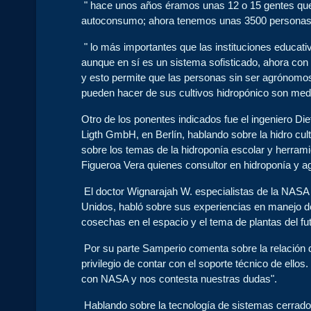
" hace unos años éramos unas 12 o 15 gentes que l
autoconsumo; ahora tenemos unas 3500 personas en
" lo más importantes que las instituciones educati
aunque en sí es un sistema sofisticado, ahora con 
y esto permite que las personas sin ser agrónomos,
pueden hacer de sus cultivos hidropónico son medi
Otro de los ponentes indicados fue el ingeniero Die
Ligth GmbH, en Berlín, hablando sobre la hidro cult
sobre los temas de la hidroponía escolar y herrami
Figueroa Vera quienes consultor en hidroponía y ag
El doctor Wignarajah W. especialistas de la NASA 
Unidos, habló sobre sus experiencias en manejo de
cosechas en el espacio y el tema de plantas del futu
Por su parte Samperio comenta sobre la relación 
privilegio de contar con el soporte técnico de ello
con NASA y nos contesta nuestras dudas".
Hablando sobre la tecnología de sistemas cerrados