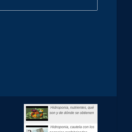
Hidroponia, nutrientes, qué
son y de dónde se obtienen
Hidroponia, cautela con los