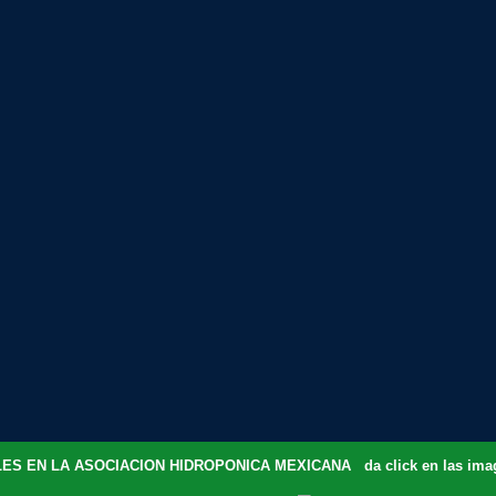
ES EN LA ASOCIACION HIDROPONICA MEXICANA da click en las image