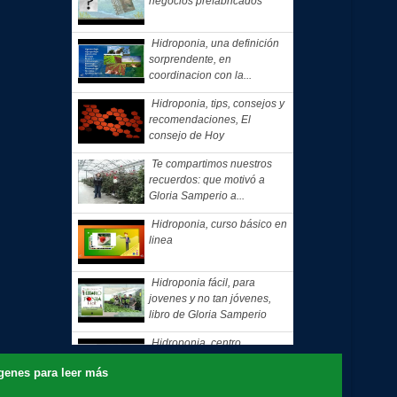
negocios prefabricados
Hidroponia, una definición
sorprendente, en
coordinacion con la...
Hidroponia, tips, consejos y
recomendaciones, El
consejo de Hoy
Te compartimos nuestros
recuerdos: que motivó a
Gloria Samperio a...
Hidroponia, curso básico en
linea
Hidroponia fácil, para
jovenes y no tan jóvenes,
libro de Gloria Samperio
Hidroponia, centro
tecnologico en hidroponia,
nes para leer más
Hidroponia a lo rudo