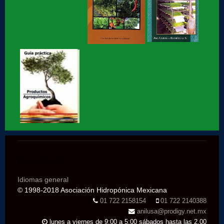
Hidroponia, centro tecnológico en Hidroponia
Hidroponia lechugas en la cocina
Hidroponia, invernaderos gestionados por la AHM, apoyo
social
Hidroponia en Factor ciencia
Hidroponia historia de éxito segunda parte
Website Traffic
Idiomas general
Hidroponia historia de éxito parte 1
© 1998-2018 Asociación Hidropónica Mexicana
01 722 2158154
01 722 2140388
anilusa@prodigy.net.mx
Hidroponia en marte, entrevista con Jaime Maussan
lunes a viernes de 9:00 a 5:00 sábados hasta las 2.00